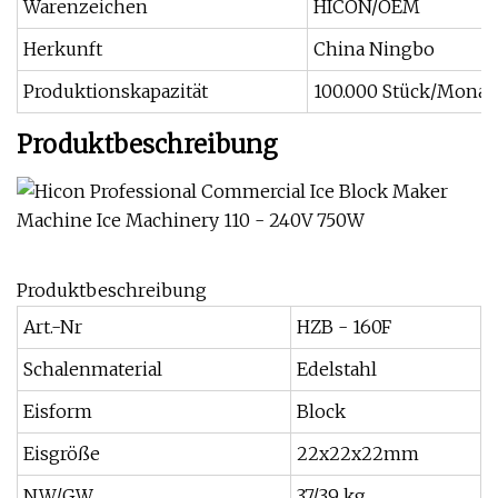
Warenzeichen
HICON/OEM
Herkunft
China Ningbo
Produktionskapazität
100.000 Stück/Monat
Produktbeschreibung
Produktbeschreibung
Art.-Nr
HZB - 160F
Schalenmaterial
Edelstahl
Eisform
Block
Eisgröße
22x22x22mm
NW/GW
37/39 kg