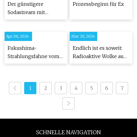
umsteigt
Der günstigere
Prozessbeginn für Ex
Sodastream mit
großem CO2-Tank ist
ein Semi
Apr 06, 2024
Mar 30, 2024
Fukushima-
Endlich ist es soweit:
Strahlungsfahne vom
Radioaktive Wolke aus
Meer aus trifft
Fukushima landet an
Westküste
der Westküste der USA
1
2
3
4
5
6
7
SCHNELLE NAVIGATION