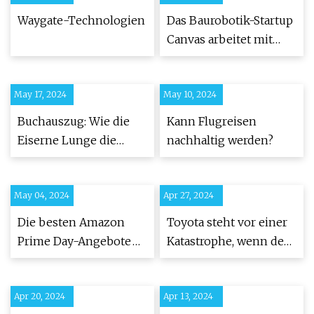
Waygate-Technologien
Das Baurobotik-Startup
Canvas arbeitet mit
USG zusammen, um
die
May 17, 2024
May 10, 2024
Trockenbauindustrie
zu verändern.
Buchauszug: Wie die
Kann Flugreisen
Eiserne Lunge die
nachhaltig werden?
Polio-Behandlung
veränderte
May 04, 2024
Apr 27, 2024
Die besten Amazon
Toyota steht vor einer
Prime Day-Angebote
Katastrophe, wenn der
des Jahres 2023
neue CEO nicht
wundersam auf
Apr 20, 2024
Apr 13, 2024
Elektrofahrzeuge