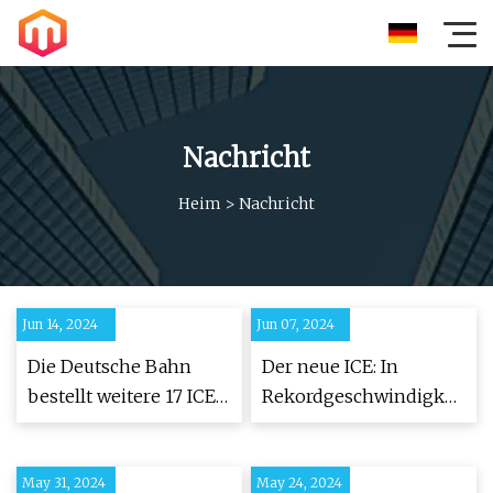
Nachricht
Heim
>
Nachricht
Jun 14, 2024
Jun 07, 2024
Die Deutsche Bahn
Der neue ICE: In
bestellt weitere 17 ICE
Rekordgeschwindigkeit
3neo-Züge bei
geliefert und startklar
Siemens Mobility
May 31, 2024
May 24, 2024